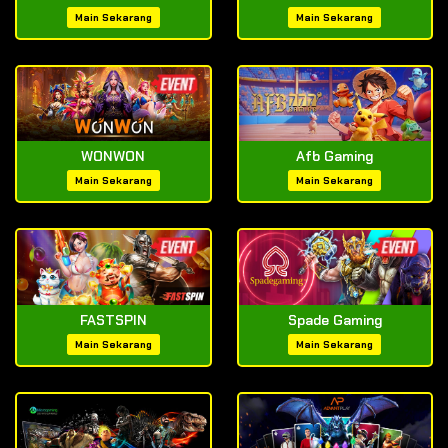
Main Sekarang
Main Sekarang
WONWON
Afb Gaming
Main Sekarang
Main Sekarang
FASTSPIN
Spade Gaming
Main Sekarang
Main Sekarang