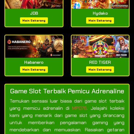
JDB
Hydako
Main Sekarang
Main Sekarang
Habanero
RED TIGER
Main Sekarang
Main Sekarang
Game Slot Terbaik Pemicu Adrenaline
Temukan sensasi luar biasa dari game slot terbaik
yang memicu adrenalin di
MPO76
. Jelajahi koleksi
kami yang menarik dari game slot yang dirancang
untuk memberikan pengalaman gaming yang
mendebarkan dan memuaskan. Rasakan getaran