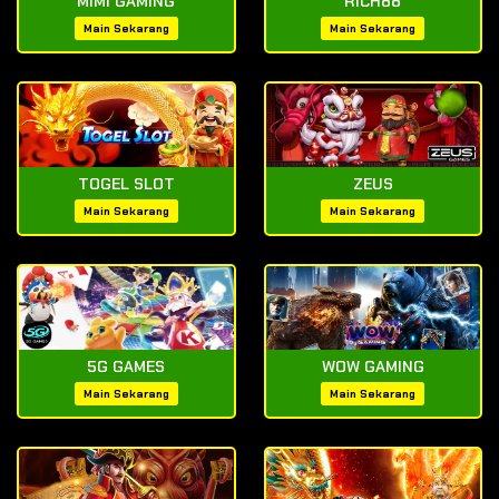
MIMI GAMING
RICH88
Main Sekarang
Main Sekarang
TOGEL SLOT
ZEUS
Main Sekarang
Main Sekarang
5G GAMES
WOW GAMING
Main Sekarang
Main Sekarang